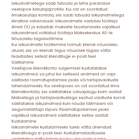
Isikuandmetega saab tutvuda ja teha parandusi
veebipoe kasutajaprofiilis. Kui ost on sooritatud
ilmakasutaja kontota, siis saab tutvuda isikuandmetega
klinditoe vahendusel. Isikuandmete vastutav töötleja
Ameli OÜ ja edastab maksete teostamiseks vajalikud
isikuandmed volitatud töötleja Maksekeskus AS-le.
Nõusoleku tagasivõtmine
Kui isikundmete töötlemine toimub kliendi nõusoleku
alusel, siis on kliendil õigus nõusolek tagasi võtta
teavitades sellest kliendituge e-posti teel.
Säilitamine
Veebipoe kliendikonto sulgemisel kustutatakse
isikuandmed, va juhul kui selliseid andmeid on vaja
säilitada raamatupidamise jaoks või tarbijavaidluste
lahendamiseks. Kui veebipoes on ost sooritatud ilma
kliendikontota, siis säilitatakse ostuajalugu kolm aastat.
Maksetega ja tarbijavaidlustega seotud vaidluste korral
säilitatakse isikuandmed kuni nõude täitmiseni või
aegumistähtaja lõpuni. Raamatupidamise jaoks
vajalikud isikuandmed säilitatakse seitse aastat.
Kustutamine
Isikuandmete kustutamiseks tuleb võtta ühendust
klienditoega e-posti teel. Kustutamistaotlusele
vastatakse mitte hiljem kui kuu aja jooksul ning