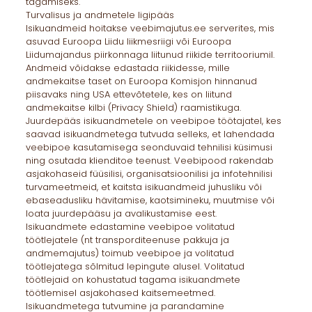
tagamiseks.
Turvalisus ja andmetele ligipääs
Isikuandmeid hoitakse veebimajutus.ee serverites, mis
asuvad Euroopa Liidu liikmesriigi või Euroopa
Liidumajandus piirkonnaga liitunud riikide territooriumil.
Andmeid võidakse edastada riikidesse, mille
andmekaitse taset on Euroopa Komisjon hinnanud
piisavaks ning USA ettevõtetele, kes on liitund
andmekaitse kilbi (Privacy Shield) raamistikuga.
Juurdepääs isikuandmetele on veebipoe töötajatel, kes
saavad isikuandmetega tutvuda selleks, et lahendada
veebipoe kasutamisega seonduvaid tehnilisi küsimusi
ning osutada klienditoe teenust. Veebipood rakendab
asjakohaseid füüsilisi, organisatsioonilisi ja infotehnilisi
turvameetmeid, et kaitsta isikuandmeid juhusliku või
ebaseadusliku hävitamise, kaotsimineku, muutmise või
loata juurdepääsu ja avalikustamise eest.
Isikuandmete edastamine veebipoe volitatud
töötlejatele (nt transporditeenuse pakkuja ja
andmemajutus) toimub veebipoe ja volitatud
töötlejatega sõlmitud lepingute alusel. Volitatud
töötlejaid on kohustatud tagama isikuandmete
töötlemisel asjakohased kaitsemeetmed.
Isikuandmetega tutvumine ja parandamine