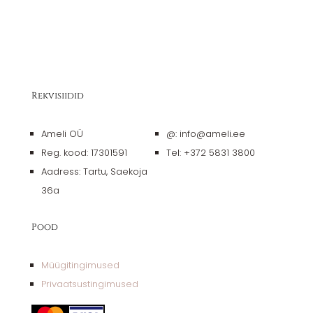
Rekvisiidid
Ameli OÜ
@: info@ameli.ee
Reg. kood: 17301591
Tel: +372 5831 3800
Aadress: Tartu, Saekoja
36a
Pood
Müügitingimused
Privaatsustingimused