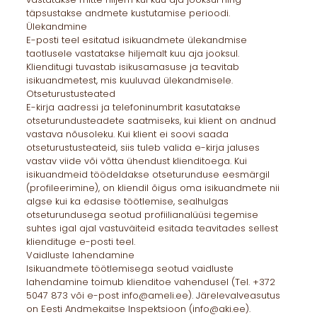
täpsustakse andmete kustutamise perioodi.
Ülekandmine
E-posti teel esitatud isikuandmete ülekandmise
taotlusele vastatakse hiljemalt kuu aja jooksul.
Klienditugi tuvastab isikusamasuse ja teavitab
isikuandmetest, mis kuuluvad ülekandmisele.
Otseturustusteated
E-kirja aadressi ja telefoninumbrit kasutatakse
otseturundusteadete saatmiseks, kui klient on andnud
vastava nõusoleku. Kui klient ei soovi saada
otseturustusteateid, siis tuleb valida e-kirja jaluses
vastav viide või võtta ühendust klienditoega. Kui
isikuandmeid töödeldakse otseturunduse eesmärgil
(profileerimine), on kliendil õigus oma isikuandmete nii
algse kui ka edasise töötlemise, sealhulgas
otseturundusega seotud profiilianalüüsi tegemise
suhtes igal ajal vastuväiteid esitada teavitades sellest
kliendituge e-posti teel.
Vaidluste lahendamine
Isikuandmete töötlemisega seotud vaidluste
lahendamine toimub klienditoe vahendusel (Tel. +372
5047 873 või e-post info@ameli.ee). Järelevalveasutus
on Eesti Andmekaitse Inspektsioon (info@aki.ee).