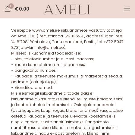
0
€
0.00
Veebipoe www.ameli.ee isikuandmete vastutav töötleja
on Ameli OÜ ( registrikood 12903629 , aadress Jaani tee
14, 61708, Räni alevik, Tartu maakond, Eesti , tel +372 5047
873 ja e-kiri info@ameli.ee).
Milliseid isikuandmeid töödeldakse:
− nimi, telefoninumber ja e-posti aadress;
− kauba kohaletoimetamise aadress;
− pangakonto number;
− kaupade ja teenuste maksumus ja maksetega seotud
andmed (ostuajalugu);
− klienditoe andmed.
Mis eesmärgil isikuandmeid töödeldakse
Isikuandmeid kasutatakse kliendi tellimuste haldamiseks
ja kauba kohaletoimetamiseks. Ostuajaloo andmeid
(ostu kuupäev, kaup, kogus, kliendi andmed) kasutatakse
ostetud kaupade ja teenuste ülevaate koostamiseks
ning kliendieelistuste analüüsimiseks. Pangakonto
numbrit kasutatakse kliendile maksete tagastamiseks.
Isikuandmeid nagu e-post, telefoni nr, kliendi nimi,