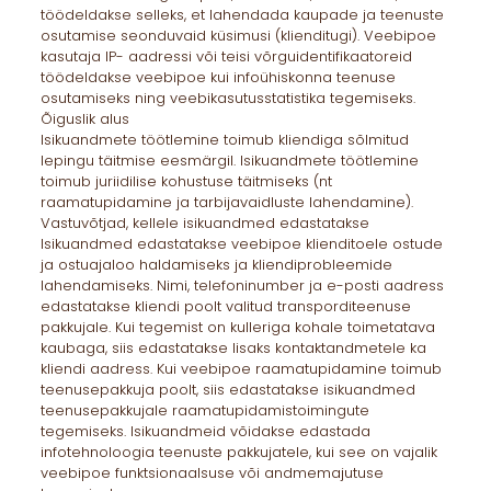
töödeldakse selleks, et lahendada kaupade ja teenuste
osutamise seonduvaid küsimusi (klienditugi). Veebipoe
kasutaja IP- aadressi või teisi võrguidentifikaatoreid
töödeldakse veebipoe kui infoühiskonna teenuse
osutamiseks ning veebikasutusstatistika tegemiseks.
Õiguslik alus
Isikuandmete töötlemine toimub kliendiga sõlmitud
lepingu täitmise eesmärgil. Isikuandmete töötlemine
toimub juriidilise kohustuse täitmiseks (nt
raamatupidamine ja tarbijavaidluste lahendamine).
Vastuvõtjad, kellele isikuandmed edastatakse
Isikuandmed edastatakse veebipoe klienditoele ostude
ja ostuajaloo haldamiseks ja kliendiprobleemide
lahendamiseks. Nimi, telefoninumber ja e-posti aadress
edastatakse kliendi poolt valitud transporditeenuse
pakkujale. Kui tegemist on kulleriga kohale toimetatava
kaubaga, siis edastatakse lisaks kontaktandmetele ka
kliendi aadress. Kui veebipoe raamatupidamine toimub
teenusepakkuja poolt, siis edastatakse isikuandmed
teenusepakkujale raamatupidamistoimingute
tegemiseks. Isikuandmeid võidakse edastada
infotehnoloogia teenuste pakkujatele, kui see on vajalik
veebipoe funktsionaalsuse või andmemajutuse