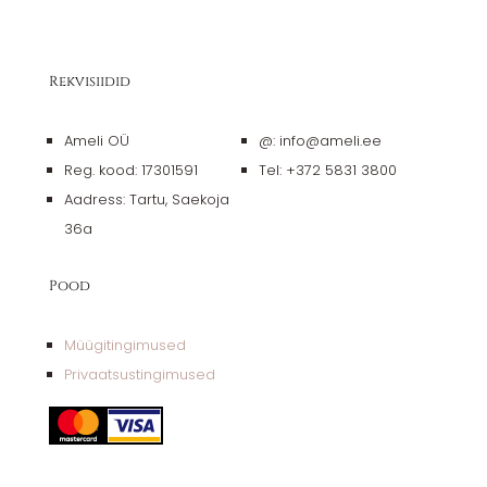
Rekvisiidid
Ameli OÜ
@: info@ameli.ee
Reg. kood: 17301591
Tel: +372 5831 3800
Aadress: Tartu, Saekoja
36a
Pood
Müügitingimused
Privaatsustingimused