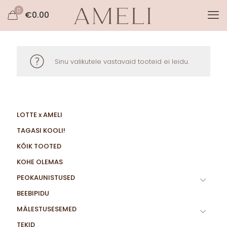
0
€
0.00
Sinu valikutele vastavaid tooteid ei leidu.
LOTTE x AMELI
TAGASI KOOLI!
KÕIK TOOTED
KOHE OLEMAS
PEOKAUNISTUSED
BEEBIPIDU
MÄLESTUSESEMED
TEKID