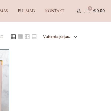
0
€
0.00
EMAS
PULMAD
KONTAKT
50