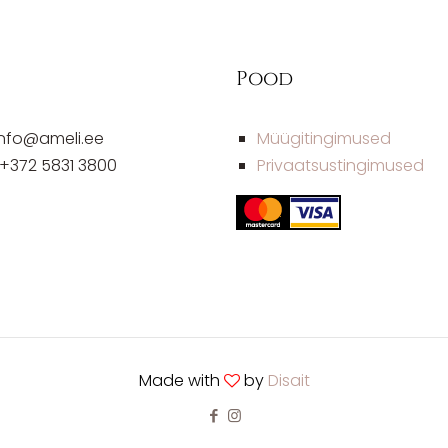
Pood
info@ameli.ee
Müügitingimused
: +372 5831 3800
Privaatsustingimused
Made with
by
Disait