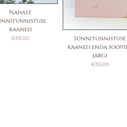
Nahast
ünnitunnistuse
kaaned
Sünnitunnistuse
€
65.00
kaaned enda soovi
järgi
€
50.00