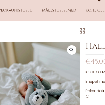
PEOKAUNISTUSED
MÄLESTUSESEMED
KOHE OL
Hall
€
45.0
KOHE OLEM
Imepehme 
Pakendatud
🙂