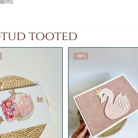
otud tooted
-20%