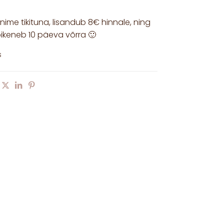
nime tikituna, lisandub 8€ hinnale, ning
ikeneb 10 päeva võrra 🙂
s