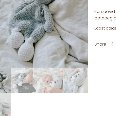
Kui soovid 
ooteaeg p
Laost otsa
Share