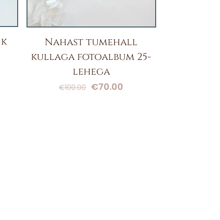
ik
Nahast tumehall
kullaga fotoalbum 25-
rrent
ce
lehega
Algne
Current
€
70.00
€
100.00
0.00.
hind
price
oli:
is:
€100.00.
€70.00.