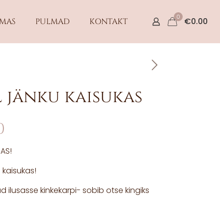
0
€
0.00
EMAS
PULMAD
KONTAKT
 jänku kaisukas
0
AS!
kaisukas!
 ilusasse kinkekarpi- sobib otse kingiks