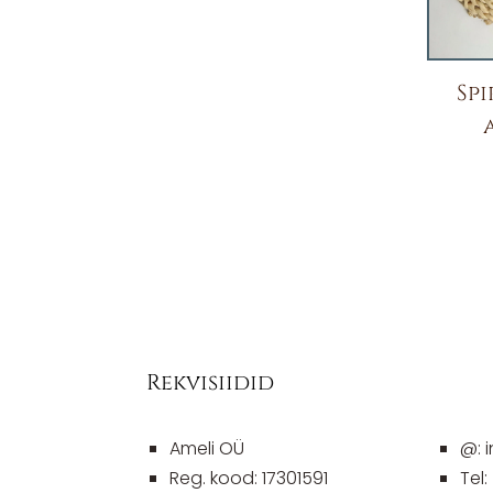
Sp
Rekvisiidid
Ameli OÜ
@: 
Reg. kood: 17301591
Tel