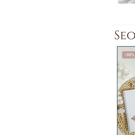
Se
-30%