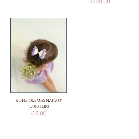
hind
price
€
59.00
oli:
is:
€100.00.
€60.00.
KOHE OLEMAS nahast
juukselips
€
8.00