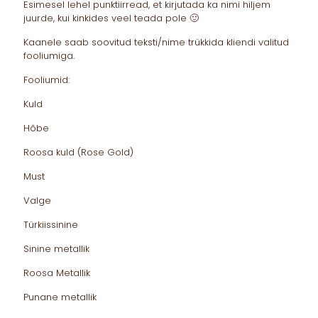
Esimesel lehel punktiirread, et kirjutada ka nimi hiljem
juurde, kui kinkides veel teada pole 🙂
Kaanele saab soovitud teksti/nime trükkida kliendi valitud
fooliumiga.
Fooliumid:
Kuld
Hõbe
Roosa kuld (Rose Gold)
Must
Valge
Türkiissinine
Sinine metallik
Roosa Metallik
Punane metallik