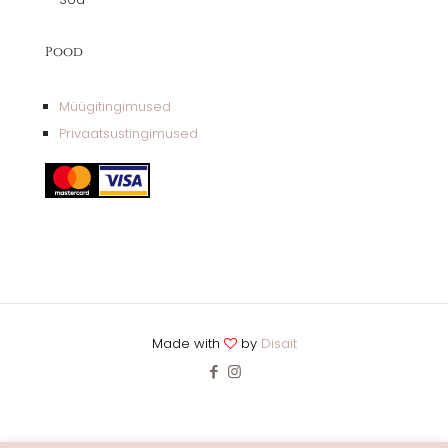
Pood
Müügitingimused
Privaatsustingimused
Made with
by
Disait