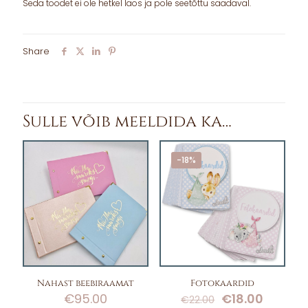
Seda toodet ei ole hetkel laos ja pole seetõttu saadaval.
Share
Sulle võib meeldida ka…
-18%
Nahast beebiraamat
Fotokaardid
Algne
Curren
€
95.00
€
18.00
€
22.00