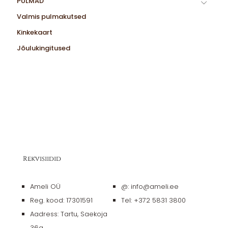
PULMAD
Valmis pulmakutsed
Kinkekaart
Jõulukingitused
Rekvisiidid
Ameli OÜ
@: info@ameli.ee
Reg. kood: 17301591
Tel: +372 5831 3800
Aadress: Tartu, Saekoja
36a