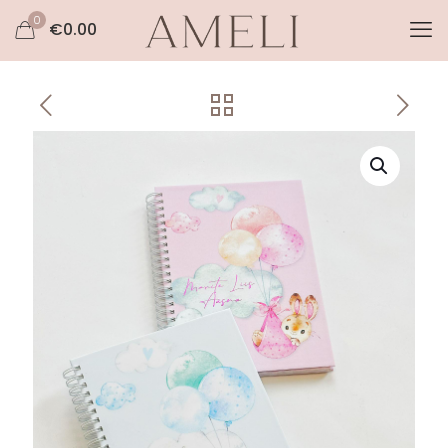
0
€
0.00