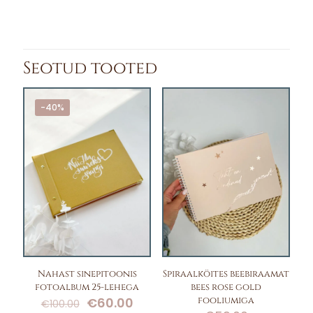
hind
price
oli:
is:
€22.00.
€18.00.
Seotud tooted
-40%
Spiraalköites beebiraamat
Nahast sinepitoonis
bees rose gold
fotoalbum 25-lehega
Algne
Current
fooliumiga
€
60.00
€
100.00