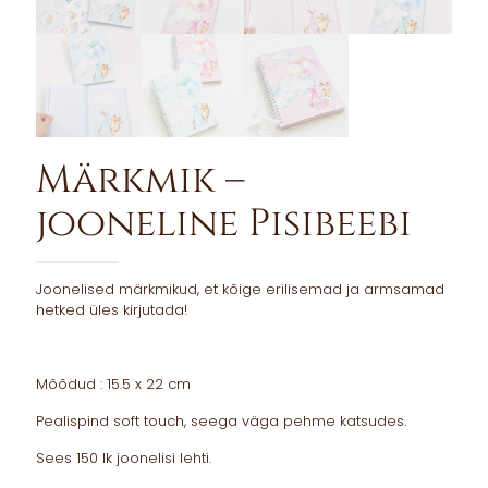
Märkmik –
jooneline Pisibeebi
Joonelised märkmikud, et kõige erilisemad ja armsamad
hetked üles kirjutada!
Mõõdud : 15.5 x 22 cm
Pealispind soft touch, seega väga pehme katsudes.
Sees 150 lk joonelisi lehti.