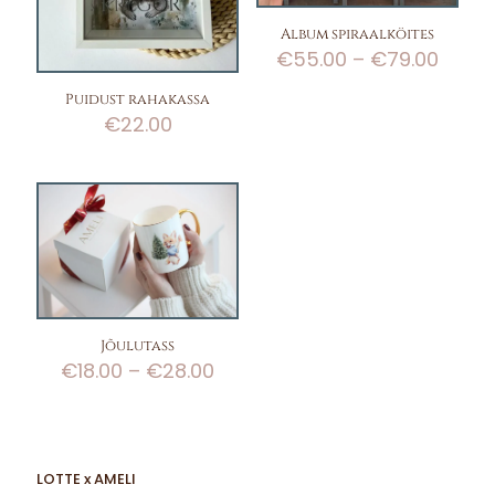
Album spiraalköites
Price
€
55.00
–
€
79.00
range
€55.
Puidust rahakassa
throu
€
22.00
€79.0
Jõulutass
Price
€
18.00
–
€
28.00
range:
€18.00
through
€28.00
LOTTE x AMELI