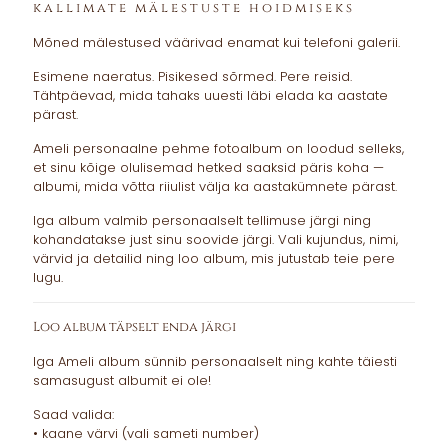
€90.00
kallimate mälestuste hoidmiseks
through
Mõned mälestused väärivad enamat kui telefoni galerii.
€135.00
Esimene naeratus. Pisikesed sõrmed. Pere reisid.
Tähtpäevad, mida tahaks uuesti läbi elada ka aastate
pärast.
Ameli personaalne pehme fotoalbum on loodud selleks,
et sinu kõige olulisemad hetked saaksid päris koha —
albumi, mida võtta riiulist välja ka aastakümnete pärast.
Iga album valmib personaalselt tellimuse järgi ning
kohandatakse just sinu soovide järgi. Vali kujundus, nimi,
värvid ja detailid ning loo album, mis jutustab teie pere
lugu.
Loo album täpselt enda järgi
Iga Ameli album sünnib personaalselt ning kahte täiesti
samasugust albumit ei ole!
Saad valida:
• kaane värvi (vali sameti number)