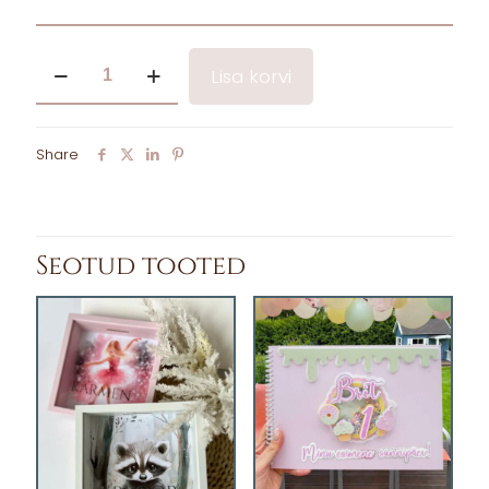
Personaalne
Lisa korvi
pehme
fotoalbum
kogus
Share
Seotud tooted