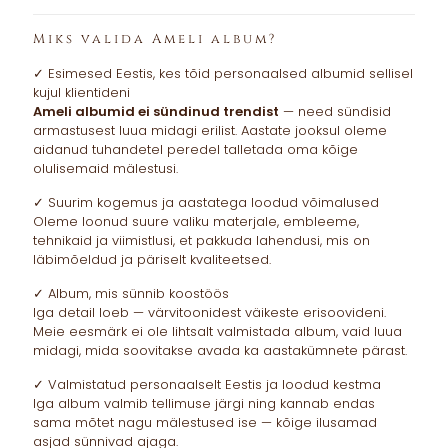
Miks valida Ameli album?
✓ Esimesed Eestis, kes tõid personaalsed albumid sellisel
kujul klientideni
Ameli albumid ei sündinud trendist
— need sündisid
armastusest luua midagi erilist. Aastate jooksul oleme
aidanud tuhandetel peredel talletada oma kõige
olulisemaid mälestusi.
✓ Suurim kogemus ja aastatega loodud võimalused
Oleme loonud suure valiku materjale, embleeme,
tehnikaid ja viimistlusi, et pakkuda lahendusi, mis on
läbimõeldud ja päriselt kvaliteetsed.
✓ Album, mis sünnib koostöös
Iga detail loeb — värvitoonidest väikeste erisoovideni.
Meie eesmärk ei ole lihtsalt valmistada album, vaid luua
midagi, mida soovitakse avada ka aastakümnete pärast.
✓ Valmistatud personaalselt Eestis ja loodud kestma
Iga album valmib tellimuse järgi ning kannab endas
sama mõtet nagu mälestused ise — kõige ilusamad
asjad sünnivad ajaga.