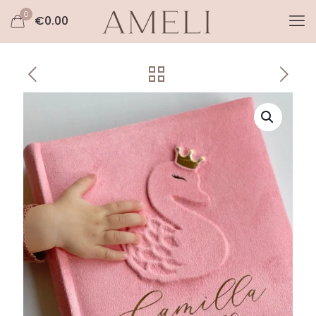
0
€
0.00