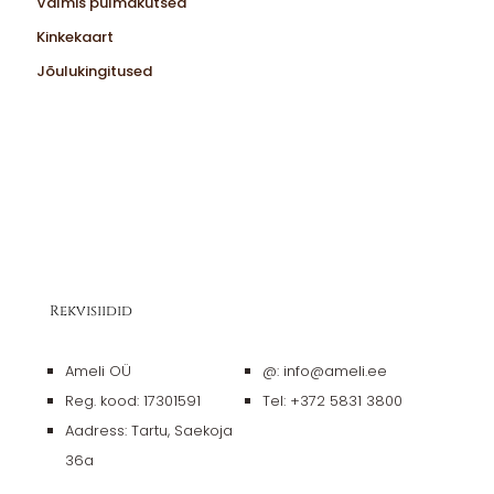
Valmis pulmakutsed
Kinkekaart
Jõulukingitused
Rekvisiidid
Ameli OÜ
@: info@ameli.ee
Reg. kood: 17301591
Tel: +372 5831 3800
Aadress: Tartu, Saekoja
36a