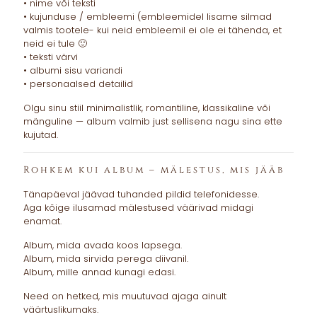
• nime või teksti
• kujunduse / embleemi (embleemidel lisame silmad
valmis tootele- kui neid embleemil ei ole ei tähenda, et
neid ei tule 🙂
• teksti värvi
• albumi sisu variandi
• personaalsed detailid
Olgu sinu stiil minimalistlik, romantiline, klassikaline või
mänguline — album valmib just sellisena nagu sina ette
kujutad.
Rohkem kui album – mälestus, mis jääb
Tänapäeval jäävad tuhanded pildid telefonidesse.
Aga kõige ilusamad mälestused väärivad midagi
enamat.
Album, mida avada koos lapsega.
Album, mida sirvida perega diivanil.
Album, mille annad kunagi edasi.
Need on hetked, mis muutuvad ajaga ainult
väärtuslikumaks.