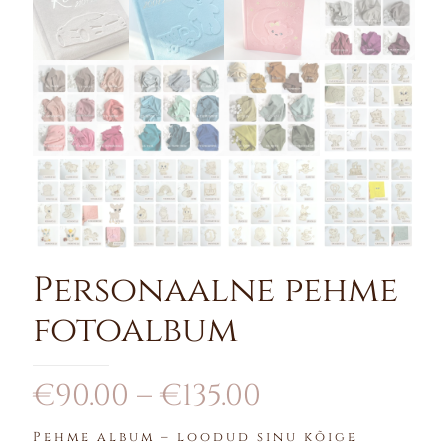
Personaalne pehme
fotoalbum
Price
€
90.00
–
€
135.00
range:
Pehme album – loodud sinu kõige