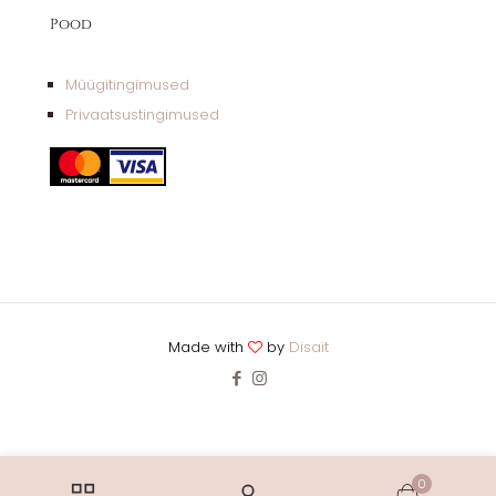
Pood
Müügitingimused
Privaatsustingimused
Made with
by
Disait
0