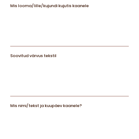
Mis looma/lille/kujundi kujutis kaanele
Soovitud värvus tekstil
Mis nimi/tekst ja kuupäev kaanele?